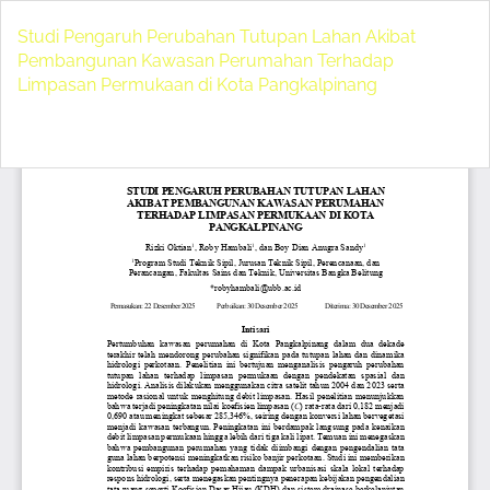
Return
to
Studi Pengaruh Perubahan Tutupan Lahan Akibat
Article
Pembangunan Kawasan Perumahan Terhadap
Details
Limpasan Permukaan di Kota Pangkalpinang
Do
D
P