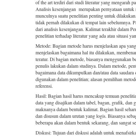
of the art terdiri dari studi literatur yang mengarah
Analisis kesenjangan merupakan pernyataan untuk me
munculnya suatu penelitian penting untuk dilakukan
tidak pernah dilakukan di tempat lain sebelumnya. P
dari analisis kesenjangan. Kalimat terakhir dalam
penelitian terhadap literatur yang ada atau situasi ya
Metode: Bagian metode harus menjelaskan apa yang
menjelaskan bagaimana hal itu dilakukan, membenar
teratur. Di bagian metode, biasanya menggunakan b
penulis lakukan dalam studinya. Dalam metode, pent
bagaimana data dikumpulkan dan/atau data saudara di
digunakan dalam penelitian; alasan pemilihan metod
referensi.
Hasil: Bagian hasil harus mencakup temuan penelit
data yang disajikan dalam tabel, bagan, grafik, dan 
maknanya dalam bentuk kalimat. Bagian hasil seharu
dan disusun dalam urutan yang logis. Biasanya seba
beberapa akan dalam bentuk sekarang, dan sangat se
Diskusi: Tujuan dari diskusi adalah untuk menafsi