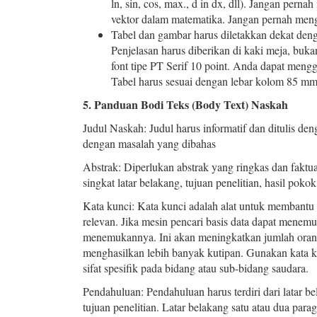
ln, sin, cos, max., d in dx, dll). Jangan per
vektor dalam matematika. Jangan pernah meng
Tabel dan gambar harus diletakkan dekat deng
Penjelasan harus diberikan di kaki meja, buka
font tipe PT Serif 10 point. Anda dapat mengg
Tabel harus sesuai dengan lebar kolom 85 mm
5. Panduan Bodi Teks (Body Text) Naskah
Judul Naskah: Judul harus informatif dan ditulis deng
dengan masalah yang dibahas
Abstrak: Diperlukan abstrak yang ringkas dan faktu
singkat latar belakang, tujuan penelitian, hasil pok
Kata kunci: Kata kunci adalah alat untuk membant
relevan. Jika mesin pencari basis data dapat menem
menemukannya. Ini akan meningkatkan jumlah ora
menghasilkan lebih banyak kutipan. Gunakan kata k
sifat spesifik pada bidang atau sub-bidang saudara.
Pendahuluan: Pendahuluan harus terdiri dari latar be
tujuan penelitian. Latar belakang satu atau dua para