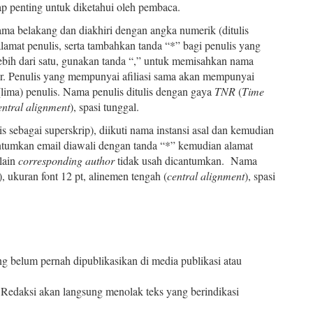
ap penting untuk diketahui oleh pembaca.
nama belakang dan diakhiri dengan angka numerik (ditulis
alamat penulis, serta tambahkan tanda “*” bagi penulis yang
lebih dari satu, gunakan tanda “,” untuk memisahkan nama
ir. Penulis yang mempunyai afiliasi sama akan mempunyai
 (lima) penulis. Nama penulis ditulis dengan gaya
TNR
(
Time
entral alignment
), spasi tunggal.
s sebagai superskrip), diikuti nama instansi asal dan kemudian
antumkan email diawali dengan tanda “*” kemudian alamat
elain
corresponding author
tidak usah dicantumkan. Nama
), ukuran font 12 pt, alinemen tengah (
central alignment
), spasi
ng belum pernah dipublikasikan di media publikasi atau
Redaksi akan langsung menolak teks yang berindikasi