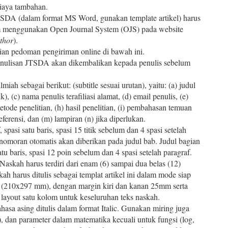
biaya tambahan.
TSDA (dalam format MS Word, gunakan template artikel) harus
m menggunakan Open Journal System (OJS) pada website
thor
).
gian pedoman pengiriman online di bawah ini.
nulisan JTSDA akan dikembalikan kepada penulis sebelum
iah sebagai berikut: (subtitle sesuai urutan), yaitu: (a) judul
), (c) nama penulis terafiliasi alamat, (d) email penulis, (e)
etode penelitian, (h) hasil penelitian, (i) pembahasan temuan
referensi, dan (m) lampiran (n) jika diperlukan.
 spasi satu baris, spasi 15 titik sebelum dan 4 spasi setelah
enomoran otomatis akan diberikan pada judul bab. Judul bagian
tu baris, spasi 12 poin sebelum dan 4 spasi setelah paragraf.
Naskah harus terdiri dari enam (6) sampai dua belas (12)
h harus ditulis sebagai templat artikel ini dalam mode siap
A4 (210x297 mm), dengan margin kiri dan kanan 25mm serta
ayout satu kolom untuk keseluruhan teks naskah.
hasa asing ditulis dalam format Italic. Gunakan miring juga
l.), dan parameter dalam matematika kecuali untuk fungsi (log,