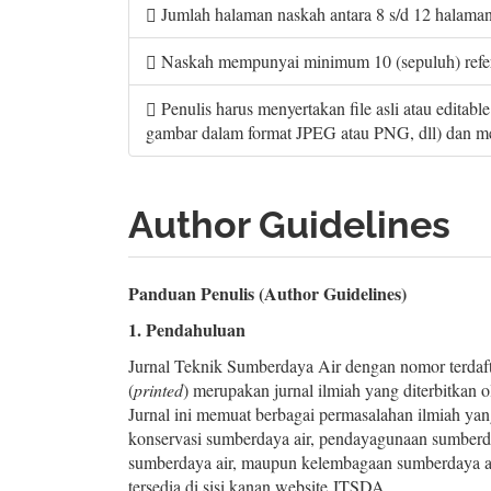
Jumlah halaman naskah antara 8 s/d 12 halaman 
Naskah mempunyai minimum 10 (sepuluh) referens
Penulis harus menyertakan file asli atau editab
gambar dalam format JPEG atau PNG, dll) dan m
Author Guidelines
Panduan Penulis (Author Guidelines)
1. Pendahuluan
Jurnal Teknik Sumberdaya Air dengan nomor ter
(
printed
) merupakan jurnal ilmiah yang diterbitkan
Jurnal ini memuat berbagai permasalahan ilmiah yang
konservasi sumberdaya air, pendayagunaan sumberdaya
sumberdaya air, maupun kelembagaan sumberdaya ai
tersedia di sisi kanan website JTSDA.