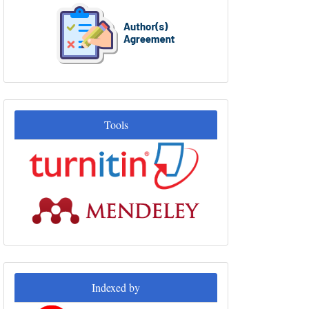
Tools
Tools
Indexed
Indexed by
by