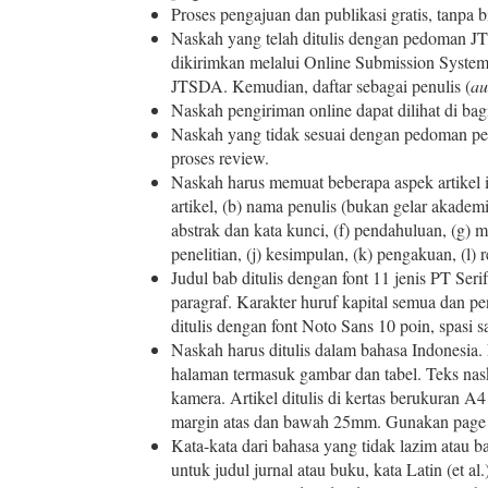
Proses pengajuan dan publikasi gratis, tanpa 
Naskah yang telah ditulis dengan pedoman J
dikirimkan melalui Online Submission Syste
JTSDA. Kemudian, daftar sebagai penulis (
au
Naskah pengiriman online dapat dilihat di ba
Naskah yang tidak sesuai dengan pedoman pe
proses review.
Naskah harus memuat beberapa aspek artikel ilm
artikel, (b) nama penulis (bukan gelar akademik
abstrak dan kata kunci, (f) pendahuluan, (g) m
penelitian, (j) kesimpulan, (k) pengakuan, (l) 
Judul bab ditulis dengan font 11 jenis PT Serif,
paragraf. Karakter huruf kapital semua dan p
ditulis dengan font Noto Sans 10 poin, spasi sa
Naskah harus ditulis dalam bahasa Indonesia. 
halaman termasuk gambar dan tabel. Teks naska
kamera. Artikel ditulis di kertas berukuran 
margin atas dan bawah 25mm. Gunakan page l
Kata-kata dari bahasa yang tidak lazim atau ba
untuk judul jurnal atau buku, kata Latin (et a