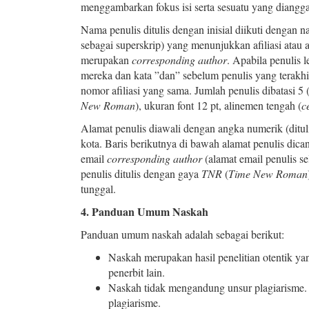
menggambarkan fokus isi serta sesuatu yang diangg
Nama penulis ditulis dengan inisial diikuti dengan 
sebagai superskrip) yang menunjukkan afiliasi atau 
merupakan
corresponding author
. Apabila penulis 
mereka dan kata ”dan” sebelum penulis yang terakh
nomor afiliasi yang sama. Jumlah penulis dibatasi 5
New Roman
), ukuran font 12 pt, alinemen tengah (
c
Alamat penulis diawali dengan angka numerik (dituli
kota. Baris berikutnya di bawah alamat penulis dic
email
corresponding author
(alamat email penulis s
penulis ditulis dengan gaya
TNR
(
Time New Roman
tunggal.
4. Panduan Umum Naskah
Panduan umum naskah adalah sebagai berikut:
Naskah merupakan hasil penelitian otentik ya
penerbit lain.
Naskah tidak mengandung unsur plagiarisme. 
plagiarisme.