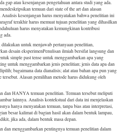
 pada gap atau kesenjangan pengetahuan antara studi yang ada.
ndeskripsikan temuan dari state of the art dan alasan
. Analisis kesenjangan harus menyatakan bahwa penelitian ini
aragraf terakhir harus memuat tujuan penelitian yang dihasilkan
 Pendahuluan harus menyatakan kemungkinan kontribusi
ng ada.
 dilakukan untuk menjawab pertanyaan penelitian,
kan desain eksperimenPenulisan ilmiah bersifat langsung dan
entuk simple past tense untuk menggambarkan apa yang
ing untuk menggambarkan jenis penelitian; jenis data apa dan
pilih; bagaimana data dianalisis; alat atau bahan apa pun yang
e tersebut. Alasan pemilihan metode harus didukung oleh
ian dan HANYA temuan penelitian. Temuan tersebut meliputi
gambar lainnya. Analisis kontekstual dari data ini menjelaskan
snya hanya menyatakan temuan, tanpa bias atau interpretasi,
gian besar kalimat di bagian hasil akan dalam bentuk lampau,
dikit, jika ada, dalam bentuk masa depan.
rkan dan menggambarkan pentingnya temuan penelitian dalam