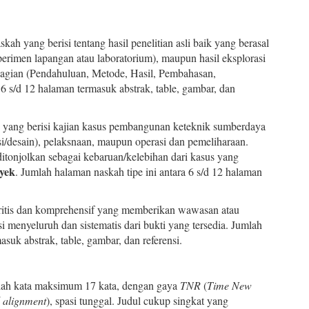
kah yang berisi tentang hasil penelitian asli baik yang berasal
sperimen lapangan atau laboratorium), maupun hasil eksplorasi
 bagian (Pendahuluan, Metode, Hasil, Pembahasan,
6 s/d 12 halaman termasuk abstrak, table, gambar, dan
 yang berisi kajian kasus pembangunan keteknik sumberdaya
asi/desain), pelaksnaan, maupun operasi dan pemeliharaan.
itonjolkan sebagai kebaruan/kelebihan dari kasus yang
yek
. Jumlah halaman naskah tipe ini antara 6 s/d 12 halaman
 kritis dan komprehensif yang memberikan wawasan atau
si menyeluruh dan sistematis dari bukti yang tersedia. Jumlah
asuk abstrak, table, gambar, dan referensi.
umlah kata maksimum 17 kata, dengan gaya
TNR
(
Time New
l alignment
), spasi tunggal. Judul cukup singkat yang