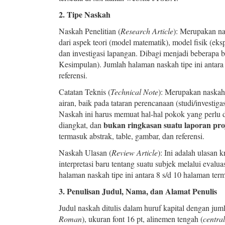
2. Tipe Naskah
Naskah Penelitian (
Research Article
): Merupakan nas
dari aspek teori (model matematik), model fisik (ek
dan investigasi lapangan. Dibagi menjadi beberapa
Kesimpulan). Jumlah halaman naskah tipe ini antara 
referensi.
Catatan Teknis (
Technical Note
): Merupakan naskah
airan, baik pada tataran perencanaan (studi/investig
Naskah ini harus memuat hal-hal pokok yang perlu d
bukan ringkasan suatu laporan pro
diangkat, dan
termasuk abstrak, table, gambar, dan referensi.
Naskah Ulasan (
Review Article
): Ini adalah ulasan
interpretasi baru tentang suatu subjek melalui evalua
halaman naskah tipe ini antara 8 s/d 10 halaman term
3. Penulisan Judul, Nama, dan Alamat Penulis
Judul naskah ditulis dalam huruf kapital dengan j
Roman
), ukuran font 16 pt, alinemen tengah (
centra