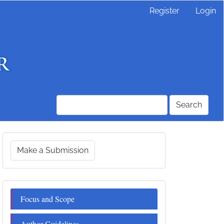
Register
Login
Search
Make
Make a Submission
a
Submission
Menu
Focus and Scope
Author Guidelines