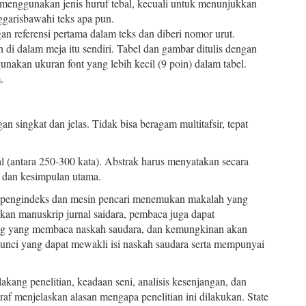
nah menggunakan jenis huruf tebal, kecuali untuk menunjukkan
garisbawahi teks apa pun.
an referensi pertama dalam teks dan diberi nomor urut.
n di dalam meja itu sendiri. Tabel dan gambar ditulis dengan
unakan ukuran font yang lebih kecil (9 poin) dalam tabel.
.
an singkat dan jelas. Tidak bisa beragam multitafsir, tepat
al (antara 250-300 kata). Abstrak harus menyatakan secara
ok dan kesimpulan utama.
u pengindeks dan mesin pencari menemukan makalah yang
ukan manuskrip jurnal saidara, pembaca juga dapat
ng yang membaca naskah saudara, dan kemungkinan akan
unci yang dapat mewakli isi naskah saudara serta mempunyai
lakang penelitian, keadaan seni, analisis kesenjangan, dan
graf menjelaskan alasan mengapa penelitian ini dilakukan. State