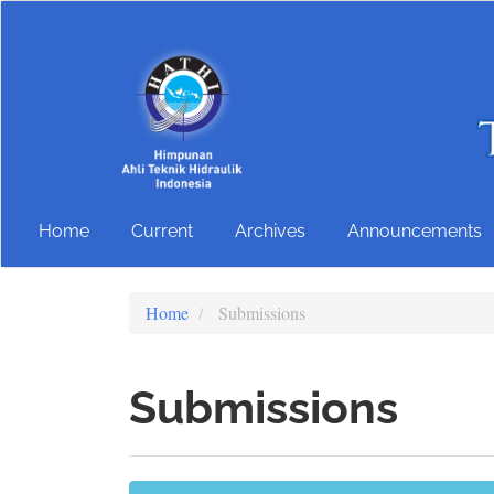
Main
Navigation
Main
Content
Sidebar
Home
Current
Archives
Announcements
Home
Submissions
Submissions