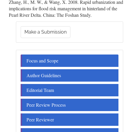
Zhang, H., M. W., & Wang, X. 2008. Rapid urbanization and
implications for flood risk management in hinterland of the
Pearl River Delta. China: The Foshan Study.
Make
Make a Submission
a
Submission
Menu
Focus and Scope
Author Guidelines
Editorial Team
Peer Review Process
Peer Reviewer