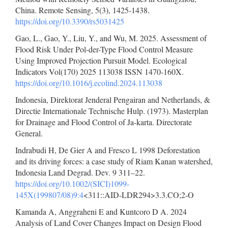
China. Remote Sensing, 5(3), 1425-1438.
https://doi.org/10.3390/rs5031425
Gao, L., Gao, Y., Liu, Y., and Wu, M. 2025. Assessment of
Flood Risk Under Pol-der-Type Flood Control Measure
Using Improved Projection Pursuit Model. Ecological
Indicators Vol(170) 2025 113038 ISSN 1470-160X.
https://doi.org/10.1016/j.ecolind.2024.113038
Indonesia, Direktorat Jenderal Pengairan and Netherlands, &
Directie Internationale Technische Hulp. (1973). Masterplan
for Drainage and Flood Control of Ja-karta. Directorate
General.
Indrabudi H, De Gier A and Fresco L 1998 Deforestation
and its driving forces: a case study of Riam Kanan watershed,
Indonesia Land Degrad. Dev. 9 311–22.
https://doi.org/10.1002/(SICI)1099-
145X(199807/08)9:4
<311::AID-LDR294>3.3.CO;2-O
Kamanda A, Anggraheni E and Kuntcoro D A. 2024
Analysis of Land Cover Changes Impact on Design Flood