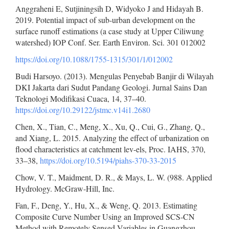
Anggraheni E, Sutjiningsih D, Widyoko J and Hidayah B.
2019. Potential impact of sub-urban development on the
surface runoff estimations (a case study at Upper Ciliwung
watershed) IOP Conf. Ser. Earth Environ. Sci. 301 012002
https://doi.org/10.1088/1755-1315/301/1/012002
Budi Harsoyo. (2013). Mengulas Penyebab Banjir di Wilayah
DKI Jakarta dari Sudut Pandang Geologi. Jurnal Sains Dan
Teknologi Modifikasi Cuaca, 14, 37–40.
https://doi.org/10.29122/jstmc.v14i1.2680
Chen, X., Tian, C., Meng, X., Xu, Q., Cui, G., Zhang, Q.,
and Xiang, L. 2015. Analyzing the effect of urbanization on
flood characteristics at catchment lev-els, Proc. IAHS, 370,
33–38,
https://doi.org/10.5194/piahs-370-33-2015
Chow, V. T., Maidment, D. R., & Mays, L. W. (988. Applied
Hydrology. McGraw-Hill, Inc.
Fan, F., Deng, Y., Hu, X., & Weng, Q. 2013. Estimating
Composite Curve Number Using an Improved SCS-CN
Method with Remotely Sensed Variables in Guangzhou,