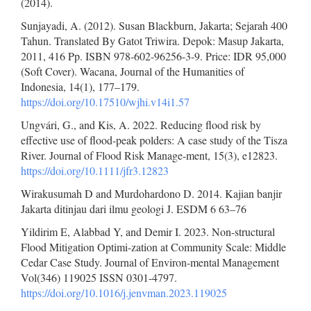
(2014).
Sunjayadi, A. (2012). Susan Blackburn, Jakarta; Sejarah 400
Tahun. Translated By Gatot Triwira. Depok: Masup Jakarta,
2011, 416 Pp. ISBN 978-602-96256-3-9. Price: IDR 95,000
(Soft Cover). Wacana, Journal of the Humanities of
Indonesia, 14(1), 177–179.
https://doi.org/10.17510/wjhi.v14i1.57
Ungvári, G., and Kis, A. 2022. Reducing flood risk by
effective use of flood-peak polders: A case study of the Tisza
River. Journal of Flood Risk Manage-ment, 15(3), e12823.
https://doi.org/10.1111/jfr3.12823
Wirakusumah D and Murdohardono D. 2014. Kajian banjir
Jakarta ditinjau dari ilmu geologi J. ESDM 6 63–76
Yildirim E, Alabbad Y, and Demir I. 2023. Non-structural
Flood Mitigation Optimi-zation at Community Scale: Middle
Cedar Case Study. Journal of Environ-mental Management
Vol(346) 119025 ISSN 0301-4797.
https://doi.org/10.1016/j.jenvman.2023.119025