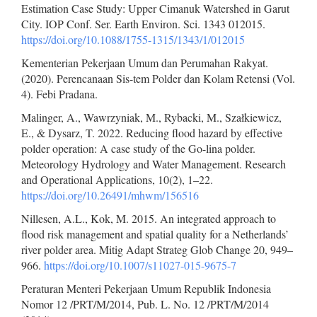
Estimation Case Study: Upper Cimanuk Watershed in Garut
City. IOP Conf. Ser. Earth Environ. Sci. 1343 012015.
https://doi.org/10.1088/1755-1315/1343/1/012015
Kementerian Pekerjaan Umum dan Perumahan Rakyat.
(2020). Perencanaan Sis-tem Polder dan Kolam Retensi (Vol.
4). Febi Pradana.
Malinger, A., Wawrzyniak, M., Rybacki, M., Szałkiewicz,
E., & Dysarz, T. 2022. Reducing flood hazard by effective
polder operation: A case study of the Go-lina polder.
Meteorology Hydrology and Water Management. Research
and Operational Applications, 10(2), 1–22.
https://doi.org/10.26491/mhwm/156516
Nillesen, A.L., Kok, M. 2015. An integrated approach to
flood risk management and spatial quality for a Netherlands’
river polder area. Mitig Adapt Strateg Glob Change 20, 949–
966.
https://doi.org/10.1007/s11027-015-9675-7
Peraturan Menteri Pekerjaan Umum Republik Indonesia
Nomor 12 /PRT/M/2014, Pub. L. No. 12 /PRT/M/2014