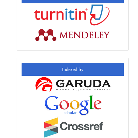
Indexed
Indexed by
by