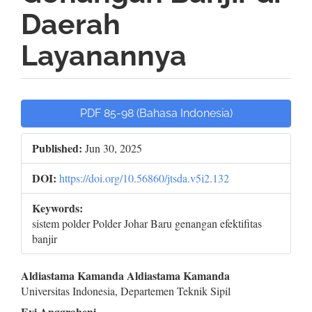
Daerah
Layanannya
Article
PDF 85-98 (Bahasa Indonesia)
Sidebar
Published:
Jun 30, 2025
DOI:
https://doi.org/10.56860/jtsda.v5i2.132
Keywords:
sistem polder Polder Johar Baru genangan efektifitas
banjir
Main
Aldiastama Kamanda Aldiastama Kamanda
Universitas Indonesia, Departemen Teknik Sipil
Article
Evi Anggraheni