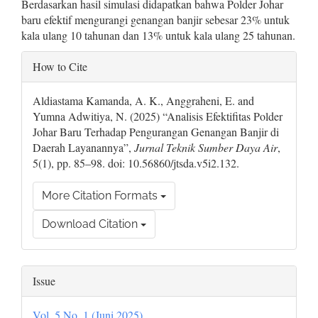
Berdasarkan hasil simulasi didapatkan bahwa Polder Johar
baru efektif mengurangi genangan banjir sebesar 23% untuk
kala ulang 10 tahunan dan 13% untuk kala ulang 25 tahunan.
Article
How to Cite
Details
Aldiastama Kamanda, A. K., Anggraheni, E. and
Yumna Adwitiya, N. (2025) “Analisis Efektifitas Polder
Johar Baru Terhadap Pengurangan Genangan Banjir di
Daerah Layanannya”,
Jurnal Teknik Sumber Daya Air
,
5(1), pp. 85–98. doi: 10.56860/jtsda.v5i2.132.
More Citation Formats
Download Citation
Issue
Vol. 5 No. 1 (Juni 2025)